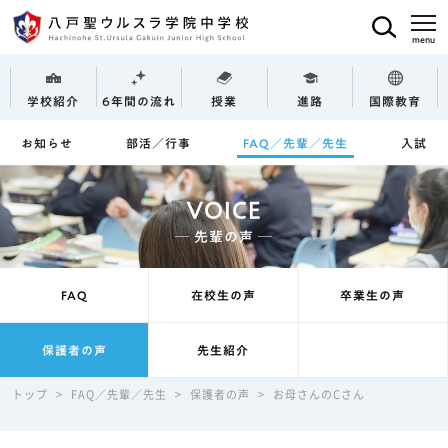
学校紹介
6年間の流れ
授業
進路
国際教育
お知らせ
部活／行事
FAQ／先輩／先生
入試
VOICE
─ 先輩の声 ─
FAQ
在校生の声
卒業生の声
保護者の声
先生紹介
トップ
>
FAQ／先輩／先生
>
保護者の声
>
お母さんのCさん