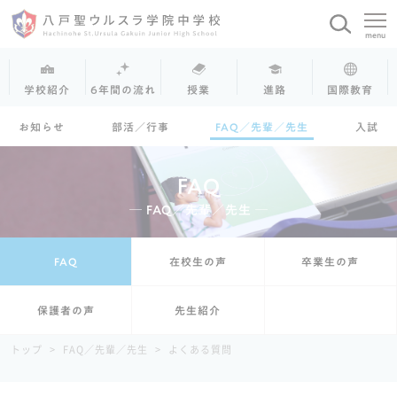
学校紹介
6年間の流れ
授業
進路
国際教育
お知らせ
部活／行事
FAQ／先輩／先生
入試
FAQ
─ FAQ／先輩／先生 ─
FAQ
在校生の声
卒業生の声
保護者の声
先生紹介
トップ
>
FAQ／先輩／先生
>
よくある質問