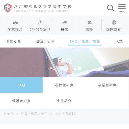
学校紹介
6年間の流れ
授業
進路
国際教育
お知らせ
部活／行事
FAQ／先輩／先生
入試
FAQ
─ FAQ／先輩／先生 ─
FAQ
在校生の声
卒業生の声
保護者の声
先生紹介
トップ
>
FAQ／先輩／先生
>
よくある質問