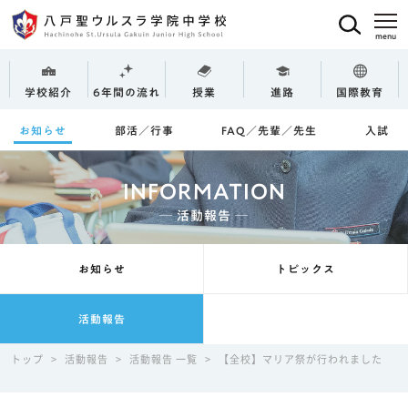
学校紹介
6年間の流れ
授業
進路
国際教育
お知らせ
部活／行事
FAQ／先輩／先生
入試
INFORMATION
─ 活動報告 ─
お知らせ
トピックス
活動報告
トップ
>
活動報告
>
活動報告 一覧
>
【全校】マリア祭が行われました