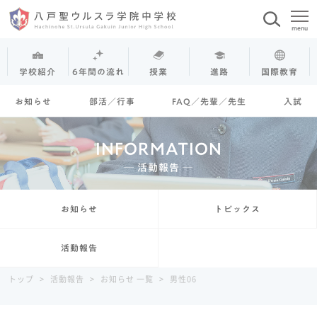
学校紹介
6年間の流れ
授業
進路
国際教育
お知らせ
部活／行事
FAQ／先輩／先生
入試
INFORMATION
─ 活動報告 ─
お知らせ
トピックス
活動報告
トップ
>
活動報告
>
お知らせ 一覧
>
男性06