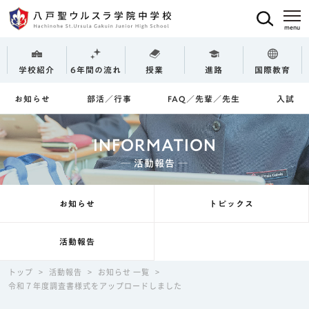
学校紹介
6年間の流れ
授業
進路
国際教育
お知らせ
部活／行事
FAQ／先輩／先生
入試
INFORMATION
─ 活動報告 ─
お知らせ
トピックス
活動報告
トップ
>
活動報告
>
お知らせ 一覧
>
令和７年度調査書様式をアップロードしました