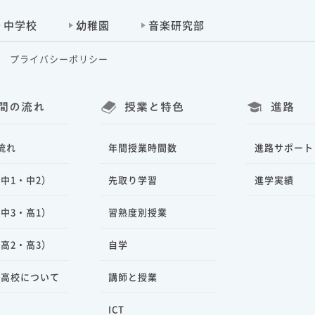
中学校
幼稚園
音楽研究部
プライバシーポリシー
間の流れ
授業と特色
進路
流れ
年間授業時間数
進路サポート
中1・中2）
先取り学習
進学実績
中3・高1）
習熟度別授業
高2・高3）
自学
ラ高校について
講師と授業
ICT