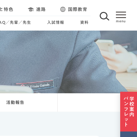
と特色
進路
国際教育
FAQ／先輩／先生
入試情報
資料
パンフレット
学校案内
活動報告