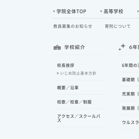
学院全体TOP
高等学校
教員募集のお知らせ
寄附について
学校紹介
6年
校長挨拶
6年間の
いじめ防止基本方針
基礎期（
概要／沿革
充実期（
校歌／校章／制服
発展期（
アクセス／スクールバ
ス
ウルス