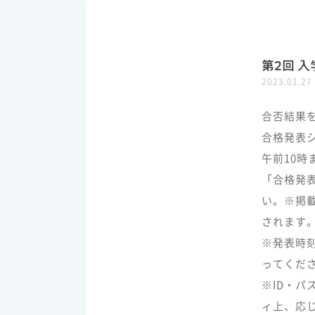
第2回 
2023.01.27
合否結果
合格発表シ
午前10時
「合格発
い。※掲
されます
※発表時
ってくだ
※ID・
ィ上、応