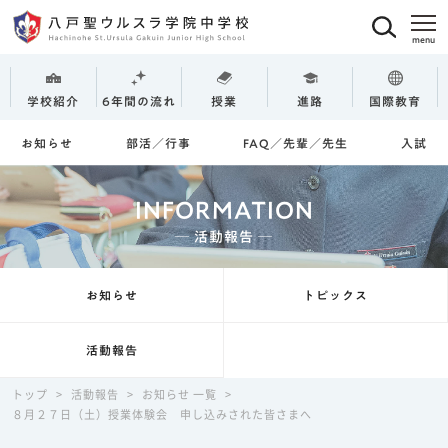
学校紹介
6年間の流れ
授業
進路
国際教育
お知らせ
部活／行事
FAQ／先輩／先生
入試
INFORMATION
─ 活動報告 ─
お知らせ
トピックス
活動報告
トップ
>
活動報告
>
お知らせ 一覧
>
８月２７日（土）授業体験会 申し込みされた皆さまへ