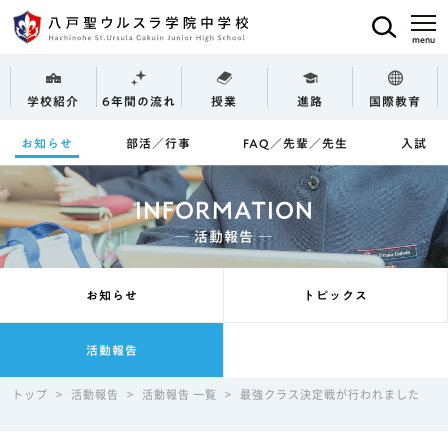
学校紹介
6年間の流れ
授業
進路
国際教育
お知らせ
部活／行事
FAQ／先輩／先生
入試
INFORMATION
─ 活動報告 ─
お知らせ
トピックス
活動報告
トップ
>
活動報告
>
活動報告 一覧
>
最強クラス決定戦が行われました