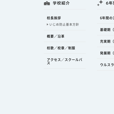
学校紹介
6年
校長挨拶
6年間の
いじめ防止基本方針
基礎期（
概要／沿革
充実期（
校歌／校章／制服
発展期（
アクセス／スクールバ
ス
ウルス