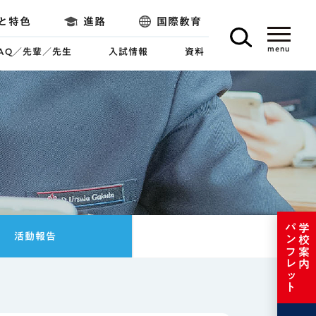
と特色
進路
国際教育
FAQ／先輩／先生
入試情報
資料
パンフレット
学校案内
活動報告