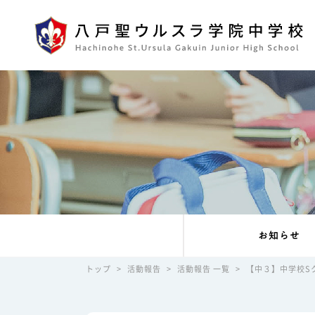
お知らせ
トップ
>
活動報告
>
活動報告 一覧
>
【中３】中学校S