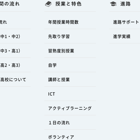
間の流れ
授業と特色
進路
流れ
年間授業時間数
進路サポート
中1・中2）
先取り学習
進学実績
中3・高1）
習熟度別授業
高2・高3）
自学
ラ高校について
講師と授業
ICT
アクティブラーニング
１日の流れ
ボランティア