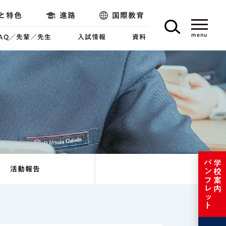
と特色
進路
国際教育
FAQ／先輩／先生
入試情報
資料
パンフレット
学校案内
活動報告