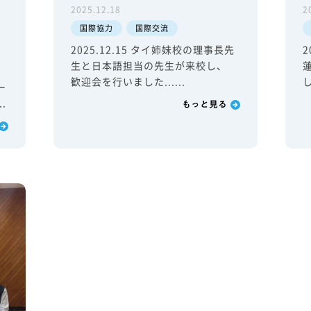
2025.12.18
2
国際協力
国際交流
2025.12.15 タイ姉妹校の理事長先
2
生と日本語担当の先生が来校し、
歓迎会を行いました......
し
ー
.
もっと見る