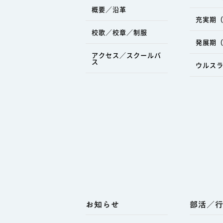
概要／沿革
充実期（
校歌／校章／制服
発展期（
アクセス／スクールバ
ス
ウルス
お知らせ
部活／