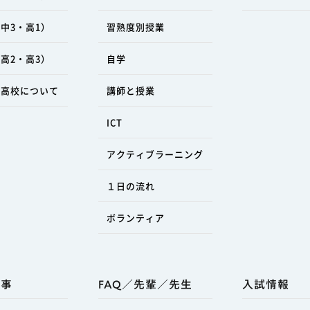
中3・高1）
習熟度別授業
高2・高3）
自学
ラ高校について
講師と授業
ICT
アクティブラーニング
１日の流れ
ボランティア
行事
FAQ／先輩／先生
入試情報