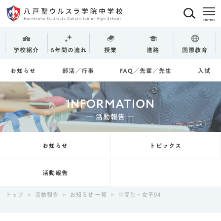
学校紹介
6年間の流れ
授業
進路
国際教育
お知らせ
部活／行事
FAQ／先輩／先生
入試
INFORMATION
─ 活動報告 ─
お知らせ
トピックス
活動報告
トップ
>
活動報告
>
お知らせ 一覧
>
中高生・女子04