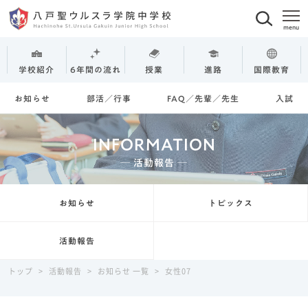
学校紹介
6年間の流れ
授業
進路
国際教育
お知らせ
部活／行事
FAQ／先輩／先生
入試
INFORMATION
─ 活動報告 ─
お知らせ
トピックス
活動報告
トップ
>
活動報告
>
お知らせ 一覧
>
女性07