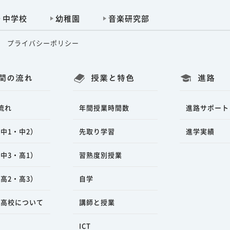
中学校
幼稚園
音楽研究部
プライバシーポリシー
間の流れ
授業と特色
進路
流れ
年間授業時間数
進路サポート
中1・中2）
先取り学習
進学実績
中3・高1）
習熟度別授業
高2・高3）
自学
ラ高校について
講師と授業
ICT