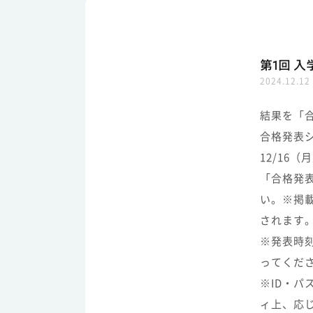
第1回 
2024.12.12
結果を「
合格発表シ
12/16
「合格発
い。※掲
されます
※発表時
ってくだ
※ID・
ィ上、応