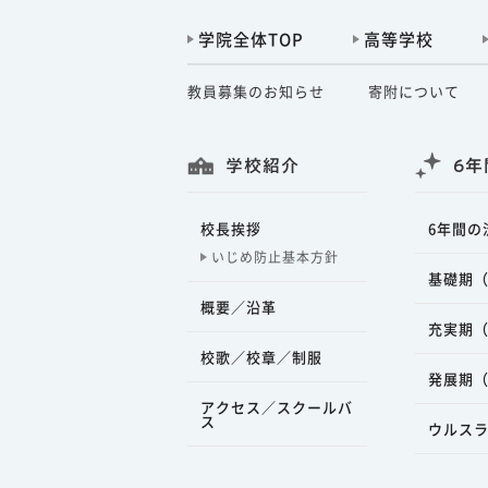
学院全体TOP
高等学校
教員募集のお知らせ
寄附について
学校紹介
6年
校長挨拶
6年間の
いじめ防止基本方針
基礎期（
概要／沿革
充実期（
校歌／校章／制服
発展期（
アクセス／スクールバ
ス
ウルス