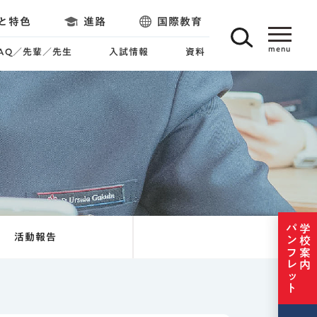
と特色
進路
国際教育
FAQ／先輩／先生
入試情報
資料
パンフレット
学校案内
活動報告